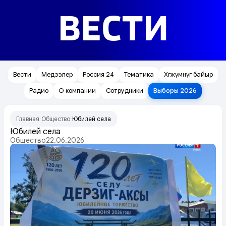
ВЕСТИ
Вести
Медээлер
Россия 24
Тематика
Хөгжүмнүг байыр
Радио
О компании
Сотрудники
Выборы 2026
Главная
Общество
Юбилей села
/
/
Юбилей села
Общество
22.06.2026