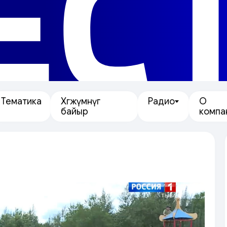
ЕС
Тематика
Хөгжүмнүг
Радио
О
байыр
компа