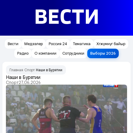
ВЕСТИ
Вести
Медээлер
Россия 24
Тематика
Хөгжүмнүг байыр
Радио
О компании
Сотрудники
Выборы 2026
Главная
Спорт
Наши в Бурятии
/
/
Наши в Бурятии
Спорт
27.06.2026