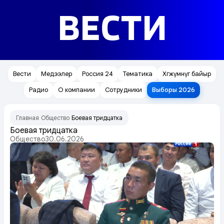
ВЕСТИ
Вести
Медээлер
Россия 24
Тематика
Хөгжүмнүг байыр
Радио
О компании
Сотрудники
Выборы 2026
Главная
Общество
Боевая тридцатка
/
/
Боевая тридцатка
Общество
30.06.2026