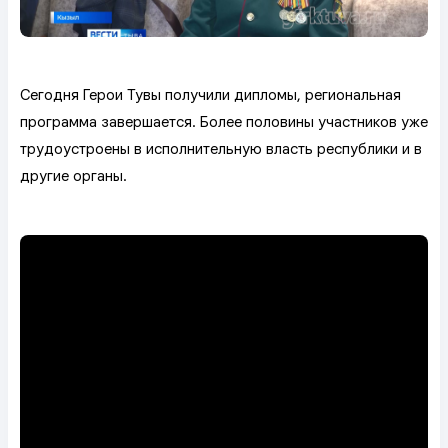
Сегодня Герои Тувы получили дипломы, региональная
программа завершается. Более половины участников уже
трудоустроены в исполнительную власть республики и в
другие органы.