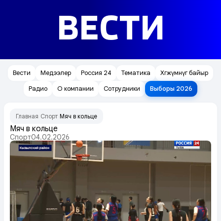
ВЕСТИ
Вести
Медээлер
Россия 24
Тематика
Хөгжүмнүг байыр
Радио
О компании
Сотрудники
Выборы 2026
Главная
Спорт
Мяч в кольце
/
/
Мяч в кольце
Спорт
04.02.2026