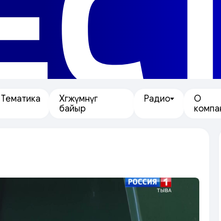
ЕС
Тематика
Хөгжүмнүг
Радио
О
байыр
компа