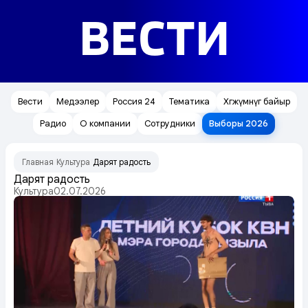
ВЕСТИ
Вести
Медээлер
Россия 24
Тематика
Хөгжүмнүг байыр
Радио
О компании
Сотрудники
Выборы 2026
Главная
Культура
Дарят радость
/
/
Дарят радость
Культура
02.07.2026