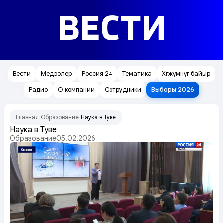
ВЕСТИ
Вести
Медээлер
Россия 24
Тематика
Хөгжүмнүг байыр
Радио
О компании
Сотрудники
Выборы 2026
Главная
Образование
Наука в Туве
/
/
Наука в Туве
Образование
05.02.2026