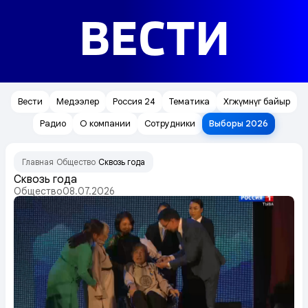
ВЕСТИ
Вести
Медээлер
Россия 24
Тематика
Хөгжүмнүг байыр
Радио
О компании
Сотрудники
Выборы 2026
Главная
Общество
Сквозь года
/
/
Сквозь года
Общество
08.07.2026