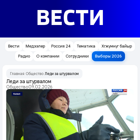
ВЕСТИ
Вести
Медээлер
Россия 24
Тематика
Хөгжүмнүг байыр
Радио
О компании
Сотрудники
Выборы 2026
Главная
Общество
Леди за штурвалом
/
/
Леди за штурвалом
Общество
09.02.2026