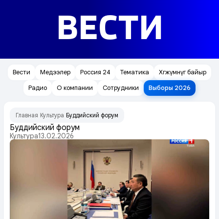
ВЕСТИ
Вести
Медээлер
Россия 24
Тематика
Хөгжүмнүг байыр
Радио
О компании
Сотрудники
Выборы 2026
Главная
Культура
Буддийский форум
/
/
Буддийский форум
Культура
13.02.2026