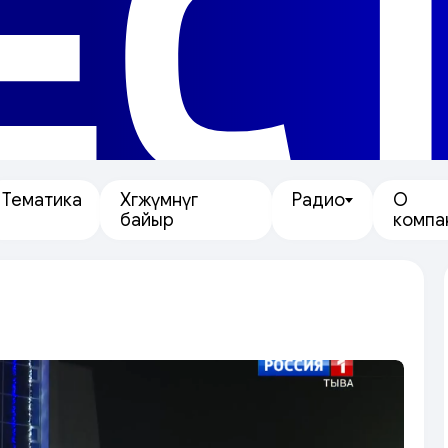
ЕС
Тематика
Хөгжүмнүг
Радио
О
байыр
компа