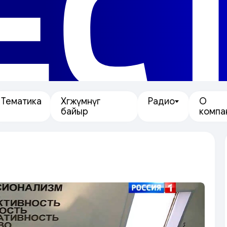
ЕС
Тематика
Хөгжүмнүг
Радио
О
байыр
компа