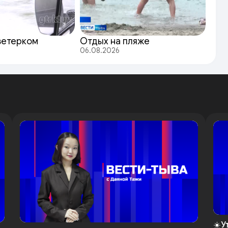
ветерком
Отдых на пляже
06.08.2026
☀️У