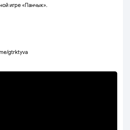
ной игре «Панчык».
.me/gtrktyva