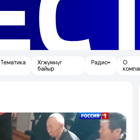
ЕС
Тематика
Хөгжүмнүг
Радио
О
байыр
компа