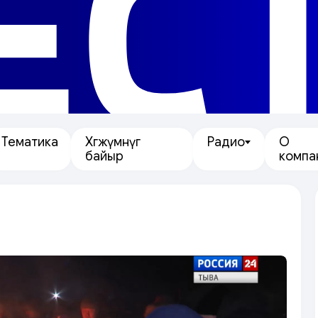
ЕС
Тематика
Хөгжүмнүг
Радио
О
байыр
компа