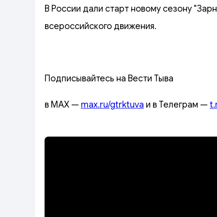
В России дали старт новому сезону "Зарни
всероссийского движения.
Подписывайтесь на Вести Тыва
в MAX —
max.ru/gtrktuva
и в Телеграм —
t