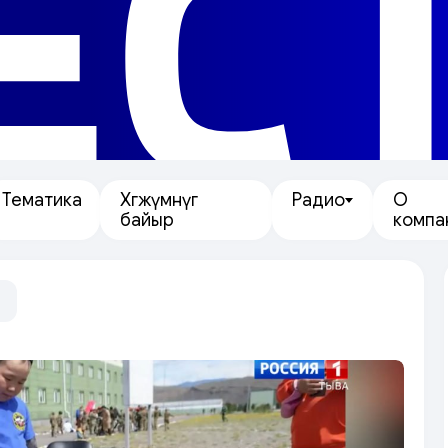
ЕС
Тематика
Хөгжүмнүг
Радио
О
байыр
компа
"