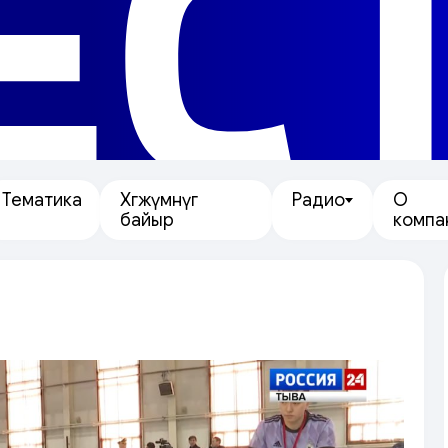
ЕС
Тематика
Хөгжүмнүг
Радио
О
байыр
компа