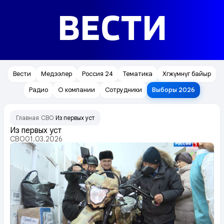
ВЕСТИ
Вести
Медээлер
Россия 24
Тематика
Хөгжүмнүг байыр
Радио
О компании
Сотрудники
Выборы 2026
Главная
СВО
Из первых уст
/
/
Из первых уст
СВО
01.03.2026