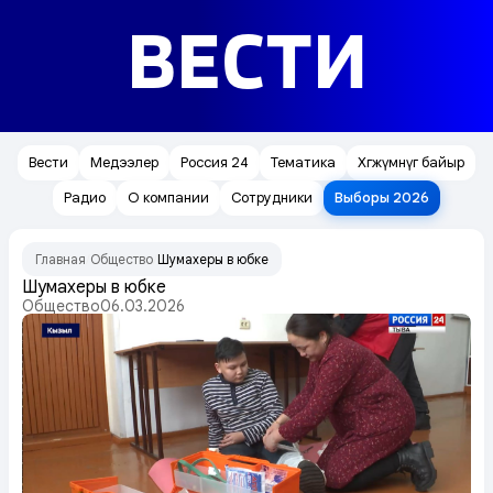
ВЕСТИ
Вести
Медээлер
Россия 24
Тематика
Хөгжүмнүг байыр
Радио
О компании
Сотрудники
Выборы 2026
Главная
Общество
Шумахеры в юбке
/
/
Шумахеры в юбке
Общество
06.03.2026