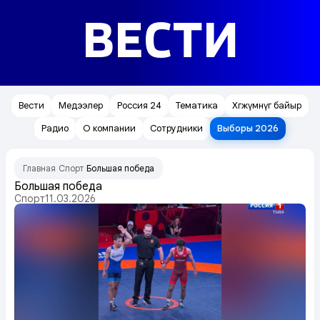
ВЕСТИ
Вести
Медээлер
Россия 24
Тематика
Хөгжүмнүг байыр
Радио
О компании
Сотрудники
Выборы 2026
Главная
Спорт
Большая победа
/
/
Большая победа
Спорт
11.03.2026