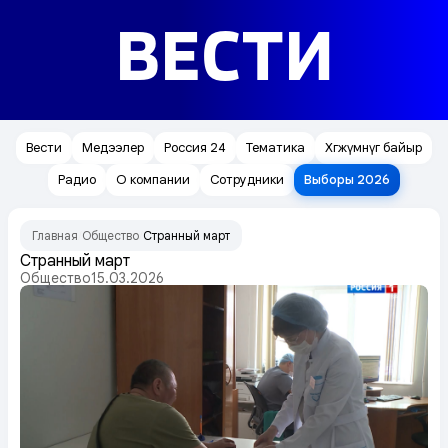
ВЕСТИ
Вести
Медээлер
Россия 24
Тематика
Хөгжүмнүг байыр
Радио
О компании
Сотрудники
Выборы 2026
Главная
Общество
Странный март
/
/
Странный март
Общество
15.03.2026