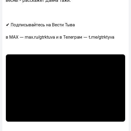
весны - расскажет Даяна Тажи.
✔ Подписывайтесь на Вести Тыва
в MAX — max.ru/gtrktuva и в Телеграм — t.me/gtrktyva