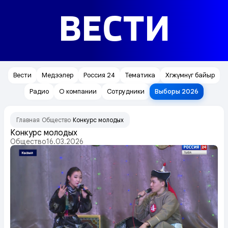
ВЕСТИ
Вести
Медээлер
Россия 24
Тематика
Хөгжүмнүг байыр
Радио
О компании
Сотрудники
Выборы 2026
Главная
Общество
Конкурс молодых
/
/
Конкурс молодых
Общество
16.03.2026