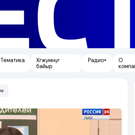
ЕС
Тематика
Хөгжүмнүг
Радио
О
байыр
компа
ле