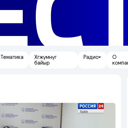
ЕС
Тематика
Хөгжүмнүг
Радио
О
байыр
компа