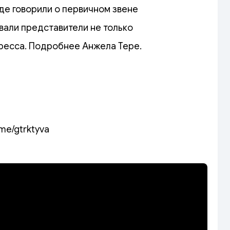
где говорили о первичном звене
вали представители не только
ресса. Подробнее Анжела Тере.
.me/gtrktyva