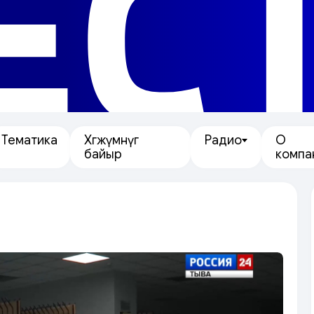
ЕС
Тематика
Хөгжүмнүг
Радио
О
байыр
компа