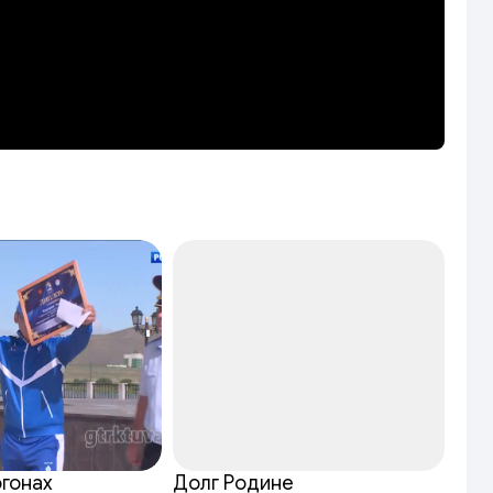
огонах
Долг Родине