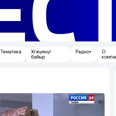
ЕС
Тематика
Хөгжүмнүг
Радио
О
байыр
компа