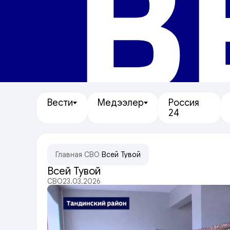
В
Вести
Медээлер
Россия
24
Главная
/
СВО
/
Всей Тувой
Всей Тувой
СВО
23.03.2026