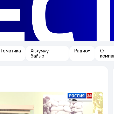
ЕС
Тематика
Хөгжүмнүг
Радио
О
байыр
компа