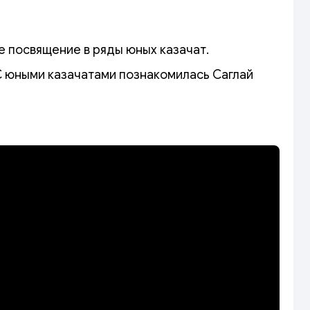
 посвящение в ряды юных казачат.
С юными казачатами познакомилась Саглай