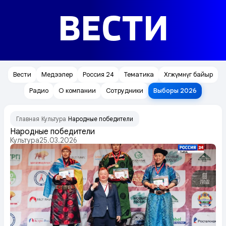
ВЕСТИ
Вести
Медээлер
Россия 24
Тематика
Хөгжүмнүг байыр
Радио
О компании
Сотрудники
Выборы 2026
Главная
Культура
Народные победители
/
/
Народные победители
Культура
25.03.2026