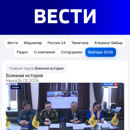
ВЕСТИ
Вести
Медээлер
Россия 24
Тематика
Хөгжүмнүг байыр
Радио
О компании
Сотрудники
Выборы 2026
Главная
Наука
Военная история
/
/
Военная история
Наука
26.03.2026