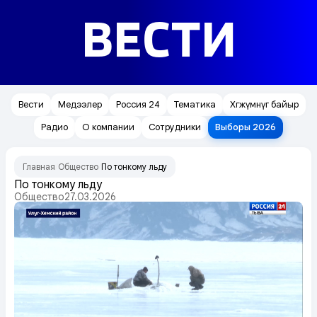
ВЕСТИ
Вести
Медээлер
Россия 24
Тематика
Хөгжүмнүг байыр
Радио
О компании
Сотрудники
Выборы 2026
Главная
Общество
По тонкому льду
/
/
По тонкому льду
Общество
27.03.2026