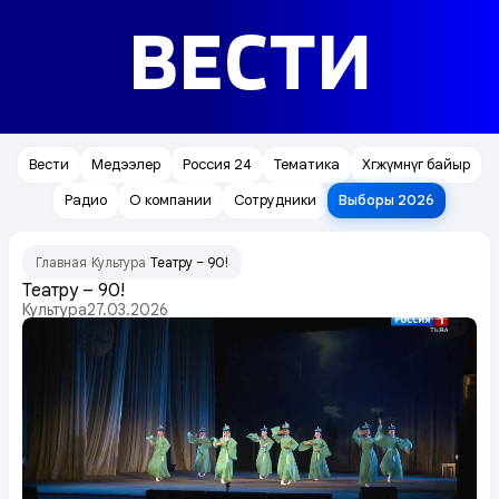
ВЕСТИ
Вести
Медээлер
Россия 24
Тематика
Хөгжүмнүг байыр
Радио
О компании
Сотрудники
Выборы 2026
Главная
Культура
Театру – 90!
/
/
Театру – 90!
Культура
27.03.2026