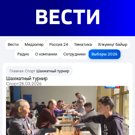
ВЕСТИ
Вести
Медээлер
Россия 24
Тематика
Хөгжүмнүг байыр
Радио
О компании
Сотрудники
Выборы 2026
Главная
Спорт
Шахматный турнир
/
/
Шахматный турнир
Спорт
28.03.2026