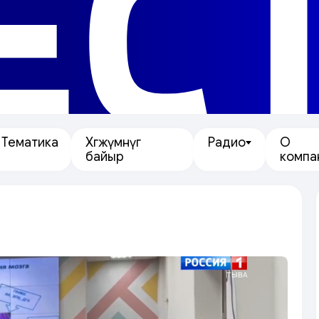
ЕС
Тематика
Хөгжүмнүг
Радио
О
байыр
компа