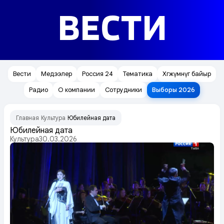
ВЕСТИ
Вести
Медээлер
Россия 24
Тематика
Хөгжүмнүг байыр
Радио
О компании
Сотрудники
Выборы 2026
Главная
Культура
Юбилейная дата
/
/
Юбилейная дата
Культура
30.03.2026