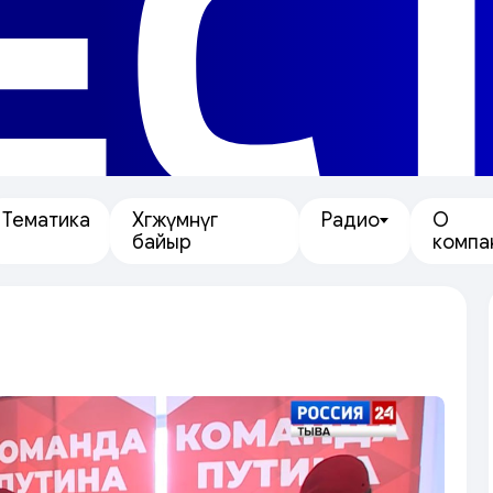
ЕС
Тематика
Хөгжүмнүг
Радио
О
байыр
компа