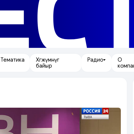
ЕС
Тематика
Хөгжүмнүг
Радио
О
байыр
компа