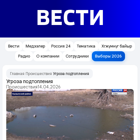
ВЕСТИ
Вести
Медээлер
Россия 24
Тематика
Хөгжүмнүг байыр
Радио
О компании
Сотрудники
Выборы 2026
Главная
Происшествия
Угроза подтопления
/
/
Угроза подтопления
Происшествия
14.04.2026