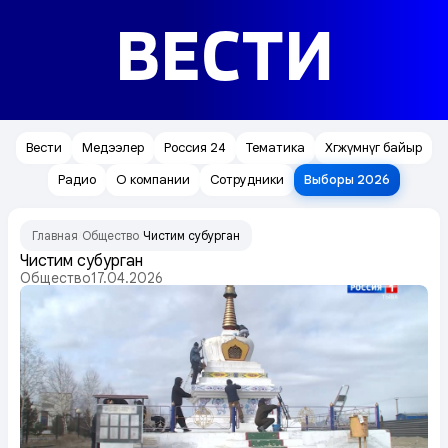
ВЕСТИ
Вести
Медээлер
Россия 24
Тематика
Хөгжүмнүг байыр
Радио
О компании
Сотрудники
Выборы 2026
Главная
Общество
Чистим субурган
/
/
Чистим субурган
Общество
17.04.2026