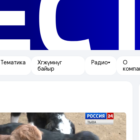
ЕС
Тематика
Хөгжүмнүг
Радио
О
байыр
компа