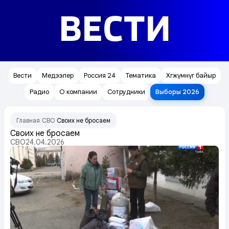
ВЕСТИ
Вести
Медээлер
Россия 24
Тематика
Хөгжүмнүг байыр
Радио
О компании
Сотрудники
Выборы 2026
Главная
СВО
Своих не бросаем
/
/
Своих не бросаем
СВО
24.04.2026