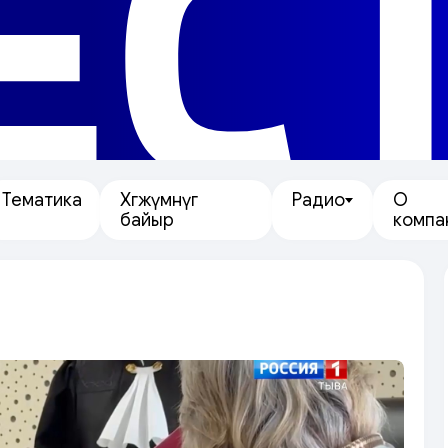
ЕС
Тематика
Хөгжүмнүг
Радио
О
байыр
компа