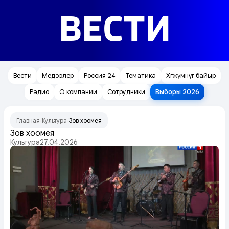
ВЕСТИ
Вести
Медээлер
Россия 24
Тематика
Хөгжүмнүг байыр
Радио
О компании
Сотрудники
Выборы 2026
Главная
Культура
Зов хоомея
/
/
Зов хоомея
Культура
27.04.2026