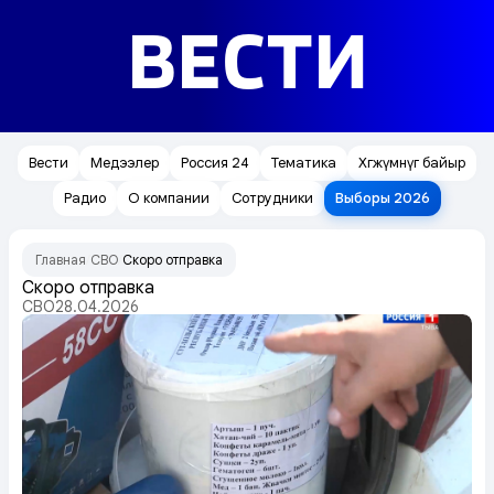
ВЕСТИ
Вести
Медээлер
Россия 24
Тематика
Хөгжүмнүг байыр
Радио
О компании
Сотрудники
Выборы 2026
Главная
СВО
Скоро отправка
/
/
Скоро отправка
СВО
28.04.2026