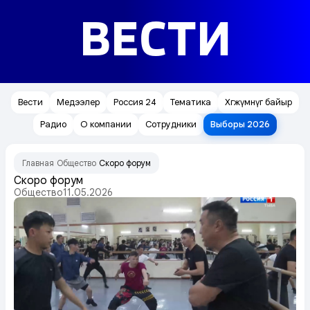
ВЕСТИ
Вести
Медээлер
Россия 24
Тематика
Хөгжүмнүг байыр
Радио
О компании
Сотрудники
Выборы 2026
Главная
Общество
Скоро форум
/
/
Скоро форум
Общество
11.05.2026