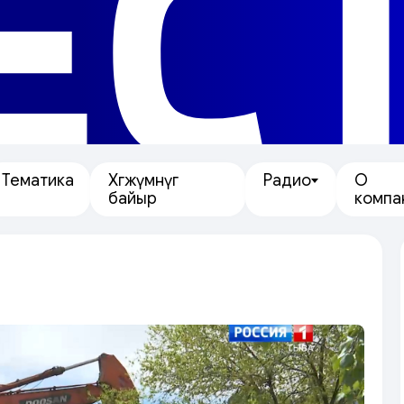
ЕС
Тематика
Хөгжүмнүг
Радио
О
байыр
компа