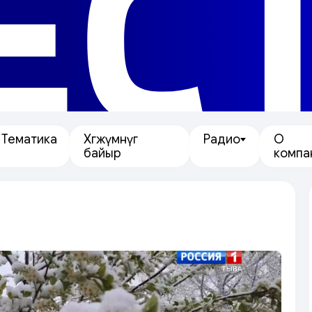
ЕС
Тематика
Хөгжүмнүг
Радио
О
байыр
компа