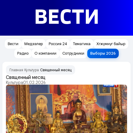
ВЕСТИ
Вести
Медээлер
Россия 24
Тематика
Хөгжүмнүг байыр
Радио
О компании
Сотрудники
Выборы 2026
Главная
Культура
Священный месяц
/
/
Священный месяц
Культура
01.02.2026