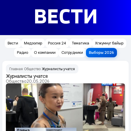
ВЕСТИ
Вести
Медээлер
Россия 24
Тематика
Хөгжүмнүг байыр
Радио
О компании
Сотрудники
Выборы 2026
Главная
Общество
Журналисты учатся
/
/
Журналисты учатся
Общество
20.05.2026