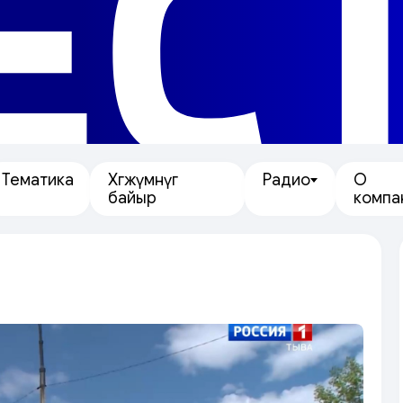
ЕС
Тематика
Хөгжүмнүг
Радио
О
байыр
компа