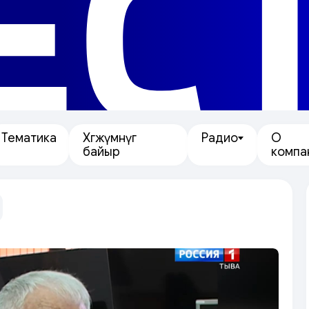
ЕС
Тематика
Хөгжүмнүг
Радио
О
байыр
компа